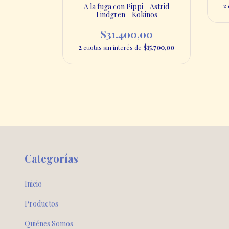
inos
2
A la fuga con Pippi - Astrid
Lindgren - Kokinos
00
$31.400,00
$13.600,00
2
cuotas sin interés de
$15.700,00
Categorías
Inicio
Productos
Quiénes Somos