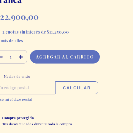
22.900,00
2
cuotas sin interés de
$11.450,00
 más detalles
CAMBIAR CP
regas para el CP:
Medios de envío
CALCULAR
sé mi código postal
Compra protegida
Tus datos cuidados durante toda la compra.