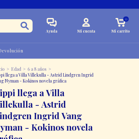
0
Ayuda
Mi cuenta
Mi carrito
 Devolución
cio
>
Edad
>
6 a 8 años
>
pi llega a Villa Villekulla - Astrid Lindgren Ingrid
ng Nyman - Kokinos novela gráfica
ippi llega a Villa
illekulla - Astrid
indgren Ingrid Vang
yman - Kokinos novela
ráfica