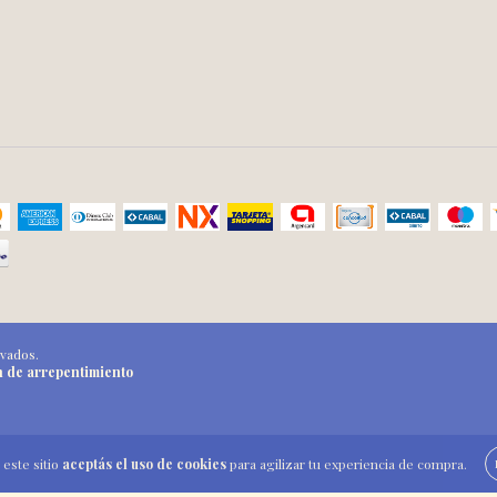
rvados.
n de arrepentimiento
 este sitio
aceptás el uso de cookies
para agilizar tu experiencia de compra.