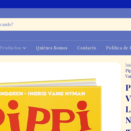
Productos
Quiénes Somos
Contacto
Política de
Ini
Pip
Va
P
V
L
N
g