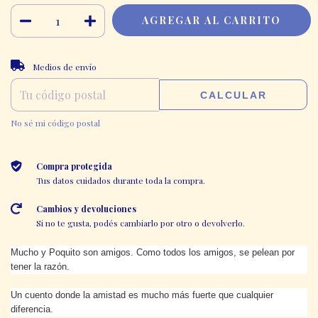
CAMBIAR CP
Entregas para el CP:
Medios de envío
CALCULAR
No sé mi código postal
Compra protegida
Tus datos cuidados durante toda la compra.
Cambios y devoluciones
Si no te gusta, podés cambiarlo por otro o devolverlo.
Mucho y Poquito son amigos. Como todos los amigos, se pelean por
tener la razón.
Un cuento donde la amistad es mucho más fuerte que cualquier
diferencia.