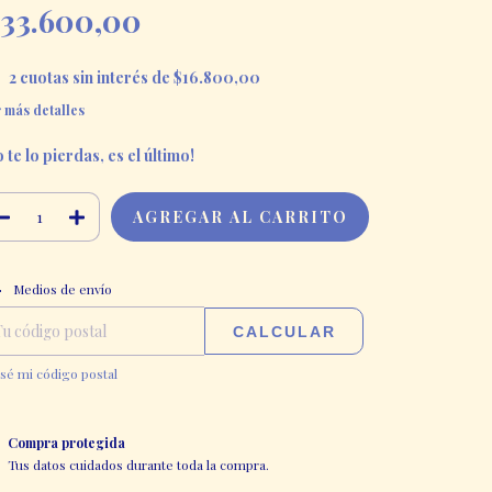
33.600,00
2
cuotas sin interés de
$16.800,00
 más detalles
 te lo pierdas, es el último!
CAMBIAR CP
regas para el CP:
Medios de envío
CALCULAR
sé mi código postal
Compra protegida
Tus datos cuidados durante toda la compra.