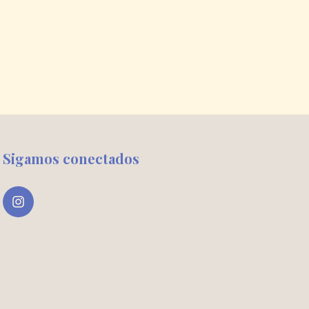
- 
$
2
cuotas s
Sigamos conectados