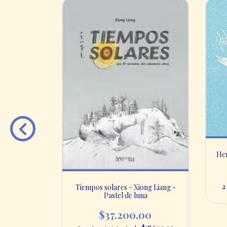
Her
2
Tiempos solares - Xiong Liang -
Pastel de luna
$37.200,00
atriz Actis
ocalisto