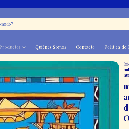
Productos
Quiénes Somos
Contacto
Política de
Ini
mi
nu
m
a
d
O