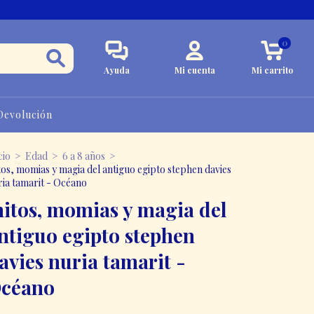
0
Ayuda
Mi cuenta
Mi carrito
 Devolución
cio
>
Edad
>
6 a 8 años
>
tos, momias y magia del antiguo egipto stephen davies
ria tamarit - Océano
itos, momias y magia del
ntiguo egipto stephen
avies nuria tamarit -
céano