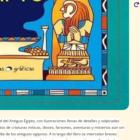
 del Antiguo Egipto, con ilustraciones llenas de detalles y salpicadas
tos de criaturas míticas, dioses, faraones, aventuras y misterios aún sin
ía de los antiguos egipcios. A lo largo del libro se intercalan breves