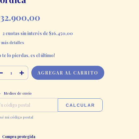
32.900,00
2
cuotas sin interés de
$16.450,00
 más detalles
 te lo pierdas, es el último!
CAMBIAR CP
regas para el CP:
Medios de envío
CALCULAR
sé mi código postal
Compra protegida