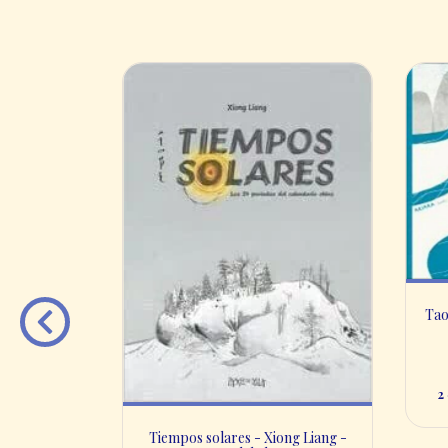
Tao
2
elhadj Julia
 books
Tiempos solares - Xiong Liang -