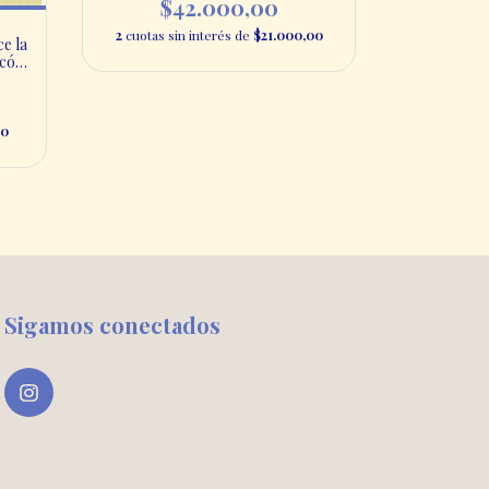
$42.000,00
2
cuotas sin interés de
$21.000,00
ce la
rcón
00
Sigamos conectados