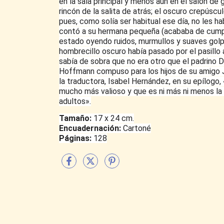
en la sala principal y menos aún en el salón de
rincón de la salita de atrás; el oscuro crepúsc
pues, como solía ser habitual ese día, no les ha
contó a su hermana pequeña (acababa de cumpli
estado oyendo ruidos, murmullos y suaves golp
hombrecillo oscuro había pasado por el pasillo a
sabía de sobra que no era otro que el padrino 
Hoffmann compuso para los hijos de su amigo Ju
la traductora, Isabel Hernández, en su epílogo,
mucho más valioso y que es ni más ni menos la 
adultos».
Tamaño:
17 x 24 cm.
Encuadernación:
Cartoné
Páginas:
128