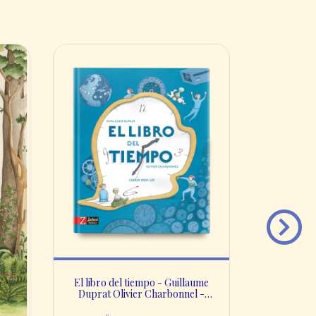
Yo voy - 
$
2
cuotas s
El libro del tiempo - Guillaume
Duprat Olivier Charbonnel -
Zahori books