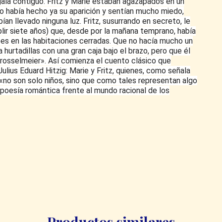
 gala contiguo. Fritz y Marie estaban agazapados en un
ulo había hecho ya su aparición y sentían mucho miedo,
bían llevado ninguna luz. Fritz, susurrando en secreto, le
r siete años) que, desde por la mañana temprano, había
es en las habitaciones cerradas. Que no hacía mucho un
 hurtadillas con una gran caja bajo el brazo, pero que él
Drosselmeier». Así comienza el cuento clásico que
lius Eduard Hitzig: Marie y Fritz, quienes, como señala
 «no son solo niños, sino que como tales representan algo
poesía romántica frente al mundo racional de los
Productos similares