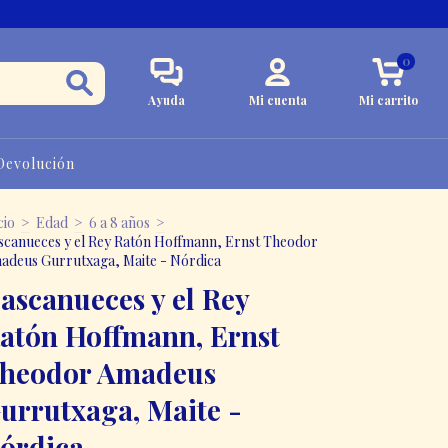
0
Ayuda
Mi cuenta
Mi carrito
 Devolución
cio
>
Edad
>
6 a 8 años
>
scanueces y el Rey Ratón Hoffmann, Ernst Theodor
adeus Gurrutxaga, Maite - Nórdica
ascanueces y el Rey
atón Hoffmann, Ernst
heodor Amadeus
urrutxaga, Maite -
órdica