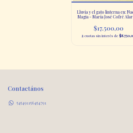
Lluvia y el gato linterna en: Na
Magia - María José Cofré Ala
- Libros Mac-Kay
$17.500,00
2
cuotas sin interés de
$8.750,
Contactános
545491156454791