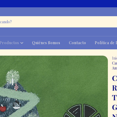
Productos
Quiénes Somos
Contacto
Política de
Ini
Ca
Am
C
R
T
G
N