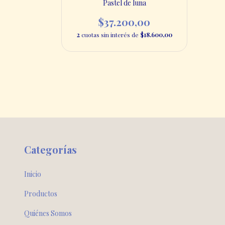
00
Pastel de luna
$17.400,00
$37.200,00
2
cuotas sin interés de
$18.600,00
Categorías
Inicio
Productos
Quiénes Somos